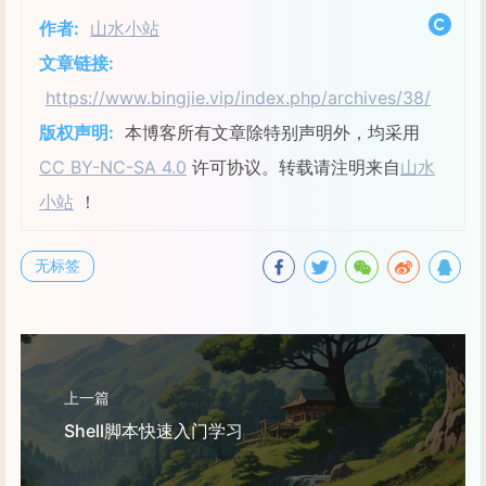
作者:
山水小站
文章链接:
https://www.bingjie.vip/index.php/archives/38/
版权声明:
本博客所有文章除特别声明外，均采用
CC BY-NC-SA 4.0
许可协议。转载请注明来自
山水
小站
！
无标签
上一篇
Shell脚本快速入门学习