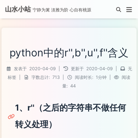
山水小站
宁静为篱 淡雅为阶 心自有桃源
python中的r'',b'',u'',f''含义
发表于
2020-04-09
|
更新于
2020-04-09
|
无
标签
|
字数总计:
713
|
阅读时长:
1分钟
|
阅读
量:
44
1、r''（之后的字符串不做任何
转义处理）