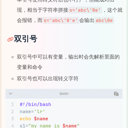
现，相当于字符串拼接
，这个就
s='abc\'0e'
会报错，而
会输出
s='abc\'0'e'
abc\0e
双引号
双引号中可以有变量，输出时会先解析里面的
变量和命令
双引号也可以出现转义字符
BASH
1
#!/bin/bash
2
name=
'lr'
3
echo
$name
4
s1=
"my name is 
$name
"