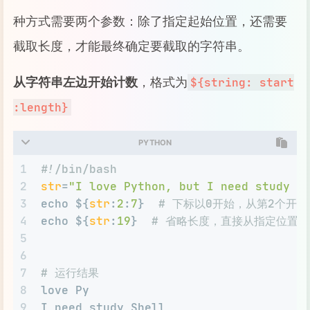
39
xy lr
种方式需要两个参数：除了指定起始位置，还需要
40
xy...lr
41
xy...lr
截取长度，才能最终确定要截取的字符串。
42
昵称xy...lr名字
从字符串左边开始计数
，格式为
${string: start
:length}
PYTHON
1
#!/bin/bash
2
str
=
"I love Python, but I need study S
3
echo ${
str
:
2
:
7
}  
# 下标以0开始，从第2个开
4
echo ${
str
:
19
}  
# 省略长度，直接从指定位置
5
6
7
# 运行结果
8
love Py
9
I need study Shell