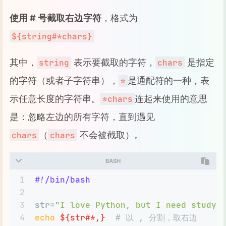
使用 # 号截取右边字符
，格式为
${string#*chars}
其中，
表示要截取的字符，
是指定
string
chars
的字符（或者子字符串），
是通配符的一种，表
*
示任意长度的字符串。
连起来使用的意思
*chars
是：忽略左边的所有字符，直到遇见
（
不会被截取）。
chars
chars
BASH
1
#!/bin/bash
2
3
str=
"I love Python, but I need study 
4
echo
${str#*,}
# 以 , 分割，取右边