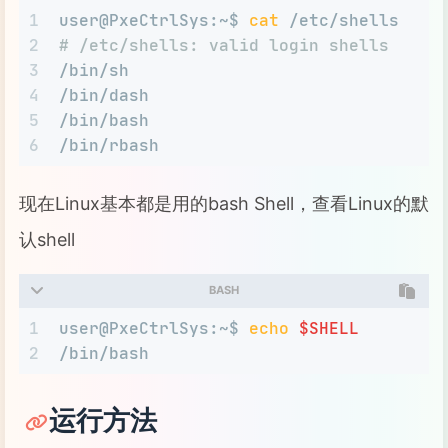
1
user@PxeCtrlSys:~$ 
cat
 /etc/shells 
2
# /etc/shells: valid login shells
3
/bin/sh
4
/bin/dash
5
/bin/bash
6
/bin/rbash
现在Linux基本都是用的bash Shell，查看Linux的默
认shell
BASH
1
user@PxeCtrlSys:~$ 
echo
$SHELL
2
/bin/bash
运行方法