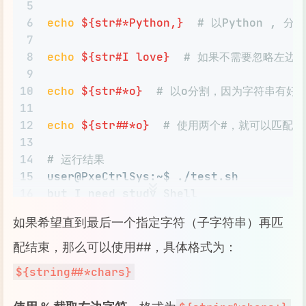
5
6
echo
${str#*Python,}
# 以Python , 分
7
8
echo
${str#I love}
# 如果不需要忽略左边
9
10
echo
${str#*o}
# 以o分割，因为字符串有好
11
12
echo
${str##*o}
# 使用两个#，就可以匹配
13
14
# 运行结果
15
user@PxeCtrlSys:~$ ./test.sh 
16
but I need study Shell
17
but I need study Shell
如果希望直到最后一个指定字符（子字符串）再匹
18
Python, but I need study Shell
19
ve Python, but I need study Shell
配结束，那么可以使用##，具体格式为：
20
n, but I need study Shell
${string##*chars}