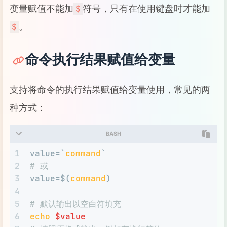
变量赋值不能加
符号，只有在使用键盘时才能加
$
。
$
命令执行结果赋值给变量
支持将命令的执行结果赋值给变量使用，常见的两
种方式：
BASH
1
value=`
command
`
2
# 或
3
value=$(
command
)
4
5
# 默认输出以空白符填充
6
echo
$value