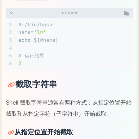
21
s10=
"昵称
${nick}
...
${name}
名字"
22
PYTHON
23
echo
$s6
1
#!/bin/bash
24
echo
$s7
2
name=
'lr'
25
echo
$s8
3
echo ${
#name}
26
echo
$s9
4
27
echo
$s10
5
# 运行结果
28
6
2
29
30
# 运行结果
31
user@PxeCtrlSys:~$ ./test.sh 
截取字符串
32
hello, lr
33
hello, lr
34
hello, 
$name
Shell 截取字符串通常有两种方式：从指定位置开始
35
hello, 
"
$name
"
截取和从指定字符（子字符串）开始截取。
36
hello, lr
37
从指定位置开始截取
38
xylr