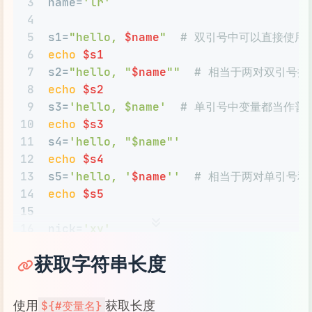
3
name=
'lr'
4
5
s1=
"hello, 
$name
"
# 双引号中可以直接使用
6
echo
$s1
7
s2=
"hello, "
$name
""
# 相当于两对双引号拼
8
echo
$s2
9
s3=
'hello, $name'
# 单引号中变量都当作普
10
echo
$s3
11
s4=
'hello, "$name"'
12
echo
$s4
13
s5=
'hello, '
$name
''
# 相当于两对单引号和
14
echo
$s5
15
16
nick=
'xy'
17
s6=$nick
$name
# 中间不能有空格
获取字符串长度
18
s7=
"
$nick
$name
"
# 如果是双引号包围，就
19
s8=
$nick
"..."
$name
# 中间可以出现其他字
20
s9=
"
$nick
...
$name
"
# 中间也可以这样写
使用
获取长度
${#变量名}