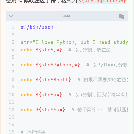
使用 % 截取左边字符
，格式为
${string%chars*}
BASH
1
#!/bin/bash
2
3
str=
"I love Python, but I need study 
4
echo
${str%,*}
# 以,分割，取左边
5
6
echo
${str%Python,*}
# 以Python,分割
7
8
echo
${str%Shell}
# 如果不需要忽略右边的
9
10
echo
${str%o*}
# 以o分割，因为字符串有好
11
12
echo
${str%%o*}
# 使用两个%%，就可以匹
13
14
15
# 运行结果