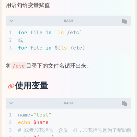
用语句给变量赋值
BASH
1
for
 file 
in
 `
ls
 /etc`
2
或
3
for
 file 
in
 $(
ls
 /etc)
将
目录下的文件名循环出来。
/etc
使用变量
BASH
1
name=
"test"
2
echo
$name
3
# 或者加花括号，含义一样，加花括号是为了帮助解