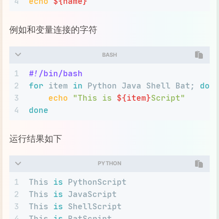
4
echo
${name}
例如和变量连接的字符
BASH
1
#!/bin/bash
2
for
 item 
in
 Python Java Shell Bat; 
do
3
echo
"This is 
${item}
Script"
4
done
运行结果如下
PYTHON
1
This 
is
 PythonScript
2
This 
is
 JavaScript
3
This 
is
 ShellScript
4
This 
is
 BatScript