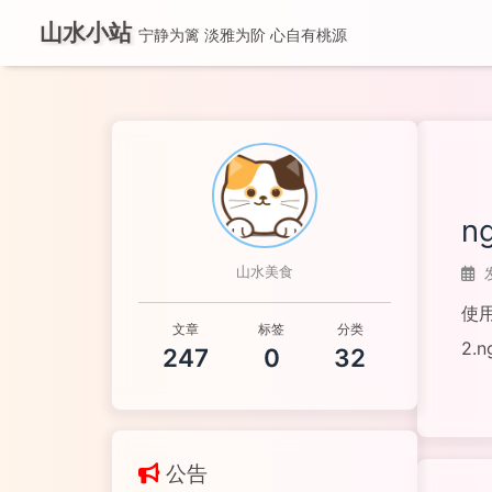
山水小站
宁静为篱 淡雅为阶 心自有桃源
n
山水美食
使用 
文章
标签
分类
247
0
32
阅读
公告