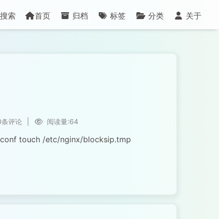
搜索
首页
归档
标签
分类
关于
0条评论
|
阅读量:64
f touch /etc/nginx/blocksip.tmp