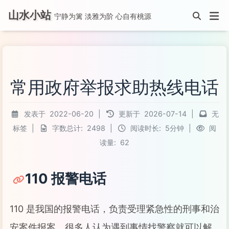
山水小站
宁静为篱 淡雅为阶 心自有桃源
常用政府举报求助热线电话
发表于
2022-06-20
|
更新于
2026-07-14
|
无
标签
|
字数总计:
2498
|
阅读时长:
5分钟
|
阅
读量:
62
110 报警电话
110 是我国的报警电话，负责受理紧急性的刑事和治
安案件报案。很多人认为遇到事情找警察就可以解