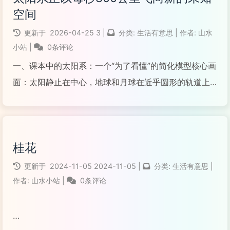
空间
阅读全文...
更新于
2026-04-25
3
|
分类:
生活有意思
|
作者:
山水
小站
|
0条评论
一、课本中的太阳系：一个“为了看懂”的简化模型核心画
面：太阳静止在中心，地球和月球在近乎圆形的轨道上
绕太阳公转。地球在课本里的感觉：地球似乎在一个固
定的椭圆形轨道上运行，每年都会精确地回到宇宙空间
中的同一个“起点”。月球在课本里的感觉：月球只是简单
桂花
地围绕...
更新于
2024-11-05
2024-11-05
|
分类:
生活有意思
|
阅读全文...
作者:
山水小站
|
0条评论