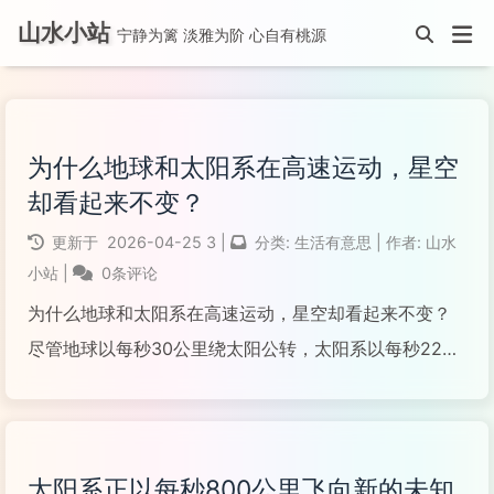
山水小站
宁静为篱 淡雅为阶 心自有桃源
为什么地球和太阳系在高速运动，星空
却看起来不变？
更新于
2026-04-25
3
|
分类:
生活有意思
|
作者:
山水
小站
|
0条评论
为什么地球和太阳系在高速运动，星空却看起来不变？
尽管地球以每秒30公里绕太阳公转，太阳系以每秒220
公里绕银河系中心飞奔，叠加后速度超过每秒800公里，
但我们仰望夜空时，星座的位置似乎千年如一日。这并
非星空真的静止，而是由以下三个层层递进的原因造成
太阳系正以每秒800公里飞向新的未知
的。