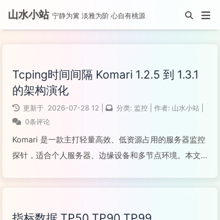
山水小站
宁静为篱 淡雅为阶 心自有桃源
Tcping时间间隔 Komari 1.2.5 到 1.3.1
的架构演化
更新于
2026-07-28
12
|
分类:
监控
|
作者:
山水小站
|
0条评论
Komari 是一款主打轻量高效、低资源占用的服务器监控
探针，适合个人服务器、边缘设备和多节点环境。本文
先回答 Tcping/Ping 检测频率的常见问题，再完整记录
1.2.5-fix2 → 1.2.6 → 1.2.7 → 1.3.0 → 1.3.1 ...
指标数据 TP50 TP90 TP99
阅读全文...