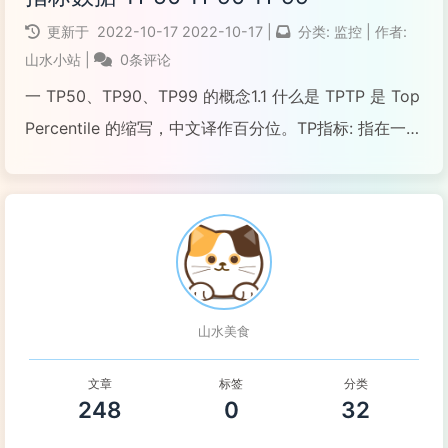
更新于
2022-10-17
2022-10-17
|
分类:
监控
|
作者:
山水小站
|
0条评论
一 TP50、TP90、TP99 的概念1.1 什么是 TPTP 是 Top
Percentile 的缩写，中文译作百分位。TP指标: 指在一个
时间段内，统计该方法每次调用所消耗的时间，并将这
些时间按从小到大的顺序进行排序,并取出结果为：总次
数 * 指标...
阅读全文...
山水美食
文章
标签
分类
248
0
32