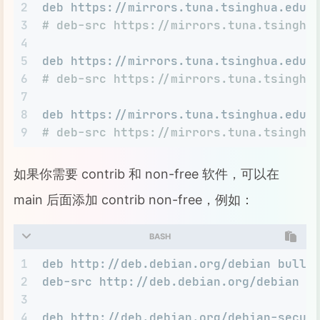
2
deb https://mirrors.tuna.tsinghua.edu.
3
# deb-src https://mirrors.tuna.tsinghu
4
5
deb https://mirrors.tuna.tsinghua.edu.
6
# deb-src https://mirrors.tuna.tsinghu
7
8
deb https://mirrors.tuna.tsinghua.edu.
9
# deb-src https://mirrors.tuna.tsinghu
如果你需要 contrib 和 non-free 软件，可以在
main 后面添加 contrib non-free，例如：
BASH
1
deb http://deb.debian.org/debian bulls
2
deb-src http://deb.debian.org/debian b
3
4
deb http://deb.debian.org/debian-secur