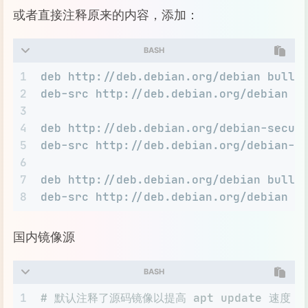
或者直接注释原来的内容，添加：
BASH
1
deb http://deb.debian.org/debian bulls
2
deb-src http://deb.debian.org/debian b
3
4
deb http://deb.debian.org/debian-secur
5
deb-src http://deb.debian.org/debian-s
6
7
deb http://deb.debian.org/debian bulls
8
deb-src http://deb.debian.org/debian b
国内镜像源
BASH
1
# 默认注释了源码镜像以提高 apt update 速