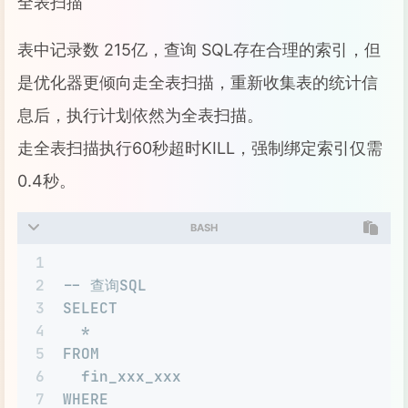
全表扫描
表中记录数 215亿，查询 SQL存在合理的索引，但
是优化器更倾向走全表扫描，重新收集表的统计信
息后，执行计划依然为全表扫描。
走全表扫描执行60秒超时KILL，强制绑定索引仅需
0.4秒。
BASH
1
2
-- 查询SQL
3
SELECT
4
  *
5
FROM
6
  fin_xxx_xxx
7
WHERE