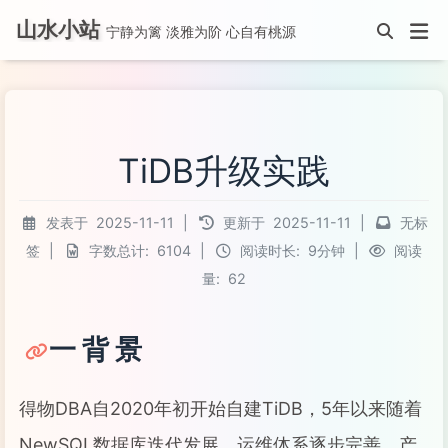
山水小站
宁静为篱 淡雅为阶 心自有桃源
TiDB升级实践
发表于
2025-11-11
|
更新于
2025-11-11
|
无标
签
|
字数总计:
6104
|
阅读时长:
9分钟
|
阅读
量:
62
一 背 景
得物DBA自2020年初开始自建TiDB，5年以来随着
NewSQL数据库迭代发展、运维体系逐步完善、产