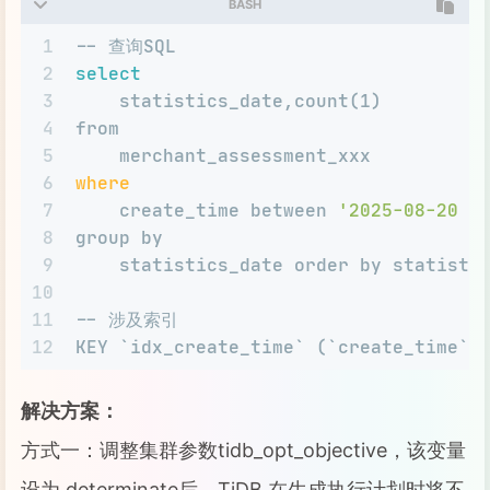
BASH
1
-- 查询SQL
2
select
3
    statistics_date,count(1) 
4
from 
5
    merchant_assessment_xxx 
6
where
7
    create_time between 
'2025-08-20 0
8
group by 
9
    statistics_date order by statisti
10
11
-- 涉及索引
12
KEY `idx_create_time` (`create_time`)
解决方案：
方式一：调整集群参数tidb_opt_objective，该变量
设为 determinate后，TiDB 在生成执行计划时将不