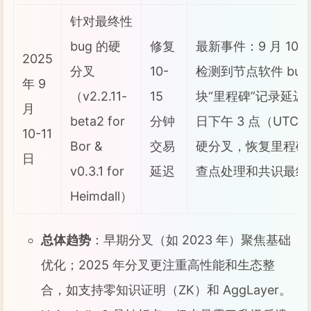
针对最终性
bug 的硬
修复
最新事件：9 月 10
2025
分叉
10-
检测到节点软件 bu
年 9
（v2.2.11-
15
块“里程碑”记录延迟。9
月
beta2 for
分钟
日下午 3 点（UTC
10-11
Bor &
交易
硬分叉，恢复里程碑
日
v0.3.1 for
延迟
查点处理和共识最终
Heimdall）
总体趋势
：早期分叉（如 2023 年）聚焦基础
优化；2025 年分叉更注重高性能和生态整
合，如支持零知识证明（ZK）和 AggLayer。