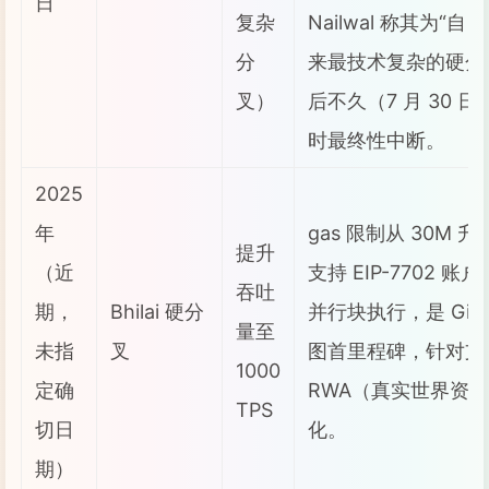
日
复杂
Nailwal 称其为“自 
分
来最技术复杂的硬分
叉）
后不久（7 月 30 日
时最终性中断。
2025
年
gas 限制从 30M 升
提升
（近
支持 EIP-7702 
吞吐
期，
Bhilai 硬分
并行块执行，是 Giga
量至
未指
叉
图首里程碑，针对支
1000
定确
RWA（真实世界资
TPS
切日
化。
期）