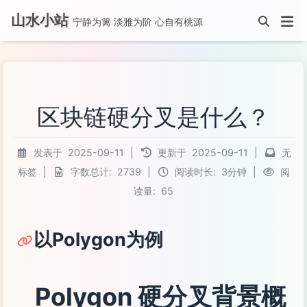
山水小站
宁静为篱 淡雅为阶 心自有桃源
区块链硬分叉是什么？
发表于
2025-09-11
|
更新于
2025-09-11
|
无
标签
|
字数总计:
2739
|
阅读时长:
3分钟
|
阅
读量:
65
以Polygon为例
Polygon 硬分叉背景概