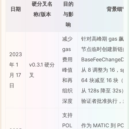
硬分叉名
目的
日期
背景细节
称/版本
与影
响
减少
针对高峰期 gas 飙
gas
节点临时创建新链的
2023
费用
BaseFeeChangeDen
年 1
v0.3.1 硬分
峰值
从 8 调整为 16，spr
月 17
叉
和再
64 块减至 16 块
日
组织
从 128s 降至 32s）
深度
验证者批准执行，未
支持
POL
作为 MATIC 到 PO