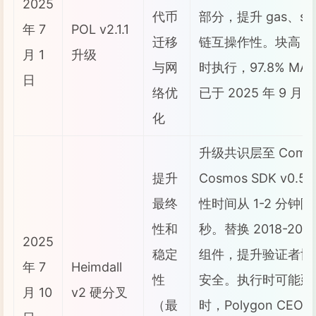
2025
代币
部分，提升 gas、sta
年 7
POL v2.1.1
迁移
链互操作性。块高 73,
月 1
升级
与网
时执行，97.8% MAT
日
络优
已于 2025 年 9 
化
升级共识层至 Comet
提升
Cosmos SDK v0.
最终
性时间从 1-2 分钟降
性和
秒。替换 2018-20
2025
稳定
组件，提升验证者协
年 7
Heimdall
性
安全。执行时可能延迟
月 10
v2 硬分叉
（最
时，Polygon CEO S