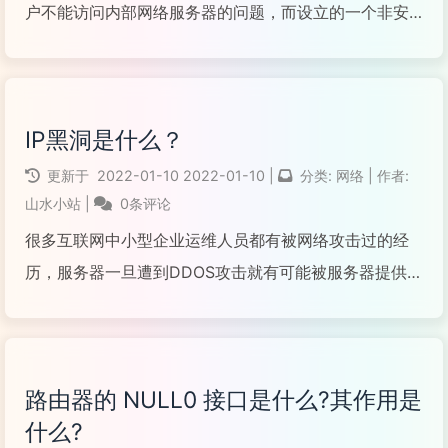
户不能访问内部网络服务器的问题，而设立的一个非安
全系统与安全系统之间的缓冲区。该缓冲区位于企业内
部网络和外部网络之间的小网络区域内。在这个小网络
区域内可以放置一些必须公开的服务器（如企业Web服
IP黑洞是什么？
务器、...
更新于
2022-01-10
2022-01-10
|
分类:
网络
|
作者:
阅读全文...
山水小站
|
0条评论
很多互联网中小型企业运维人员都有被网络攻击过的经
历，服务器一旦遭到DDOS攻击就有可能被服务器提供商
黑洞处理，就相当于有人打你就把你关进大牢，别人是
打不到你了，但你的正常朋友也不能找你玩了。黑洞持
续时间一般为2小时，被攻击的频率越高被黑洞就越久。
路由器的 NULL0 接口是什么?其作用是
什么是服...
什么?