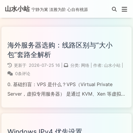
山水小站
宁静为篱 淡雅为阶 心自有桃源
海外服务器选购：线路区别与“大小
包”套路全解析
更新于
2026-07-25
16
|
分类:
网络
|
作者:
山水小站
|
0条评论
0. 基础扫盲：VPS 是什么？VPS（Virtual Private
Server，虚拟专用服务器） 是通过 KVM、Xen 等虚拟
化技术，在一台物理服务器上划分出的多个独立虚拟主
机，每台拥有独立 IP、root 权限、可装自有系统。
Windows IPv4 优先设置
阅读全文...