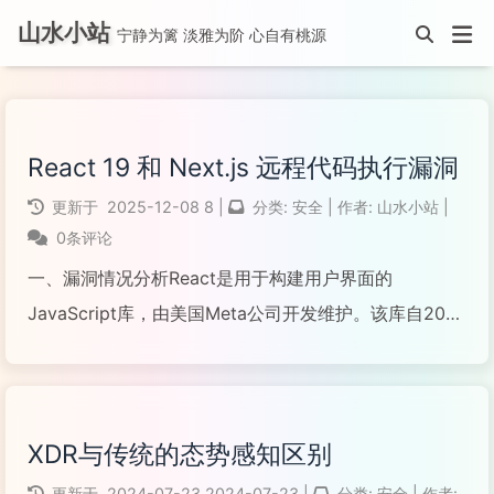
山水小站
宁静为篱 淡雅为阶 心自有桃源
React 19 和 Next.js 远程代码执行漏洞
更新于
2025-12-08
8
|
分类:
安全
|
作者:
山水小站
|
0条评论
一、漏洞情况分析React是用于构建用户界面的
JavaScript库，由美国Meta公司开发维护。该库自2013
年起开源，已成为全球流行的前端开发工具之一。
阅读全文...
XDR与传统的态势感知区别
更新于
2024-07-23
2024-07-23
|
分类:
安全
|
作者: