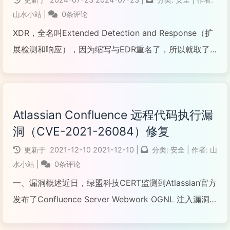
山水小站
|
0条评论
XDR，全名叫Extended Detection and Response（扩
展检测和响应），因为缩写与EDR重名了，所以就取了
Extended第二个字母X，缩成了XDR。XDR概念是2018
年由美国网络安全公司Palo Alto Networks提出...
Atlassian Confluence 远程代码执行漏
阅读全文...
洞（CVE-2021-26084）修复
更新于
2021-12-10
2021-12-10
|
分类:
安全
|
作者:
山
水小站
|
0条评论
一、漏洞概述近日，绿盟科技CERT监测到Atlassian官方
发布了Confluence Server Webwork OGNL 注入漏洞
（CVE-2021-26084）的安全公告，远程攻击者在经过