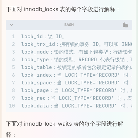
17
trx_isolation_level：当前事务的隔离级别。
下面对 innodb_locks 表的每个字段进行解释：
18
trx_unique_checks：是否打开唯一性检查的标
19
trx_foreign_key_checks：是否打开外键检
BASH
20
trx_last_foreign_key_error：最后一次
21
trx_adaptive_hash_latched：自适应
1
lock_id：锁 ID。
22
trx_adaptive_hash_timeout：是否立刻
2
lock_trx_id：拥有锁的事务 ID。可以和 INNO
3
lock_mode：锁的模式。有如下锁类型：行级锁包
4
lock_type：锁的类型。RECORD 代表行级锁，T
5
lock_table：被锁定的或者包含锁定记录的表的名
6
lock_index：当 LOCK_TYPE=’RECORD’
7
lock_space：当 LOCK_TYPE=’RECORD’
8
lock_page：当 LOCK_TYPE=’RECORD’ 
9
lock_rec：当 LOCK_TYPE=’RECORD’
10
lock_data：当 LOCK_TYPE=’RECORD’ 
下面对 innodb_lock_waits 表的每个字段进行解
释：