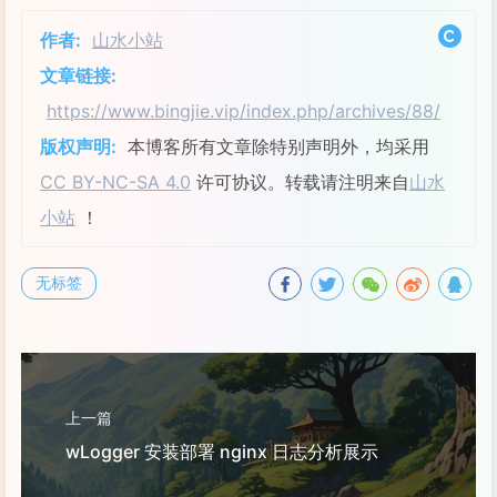
作者:
山水小站
文章链接:
https://www.bingjie.vip/index.php/archives/88/
版权声明:
本博客所有文章除特别声明外，均采用
CC BY-NC-SA 4.0
许可协议。转载请注明来自
山水
小站
！
无标签
上一篇
wLogger 安装部署 nginx 日志分析展示