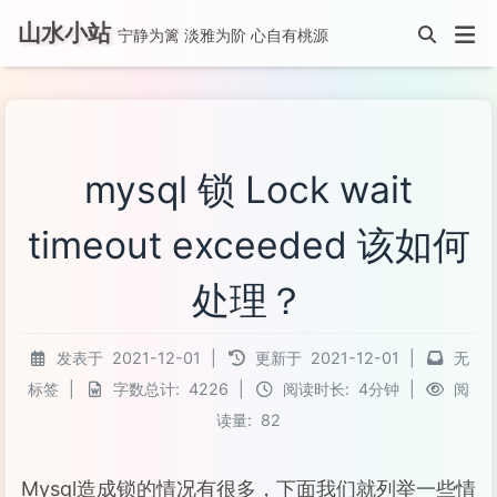
山水小站
宁静为篱 淡雅为阶 心自有桃源
mysql 锁 Lock wait
timeout exceeded 该如何
处理？
发表于
2021-12-01
|
更新于
2021-12-01
|
无
标签
|
字数总计:
4226
|
阅读时长:
4分钟
|
阅
读量:
82
Mysql造成锁的情况有很多，下面我们就列举一些情