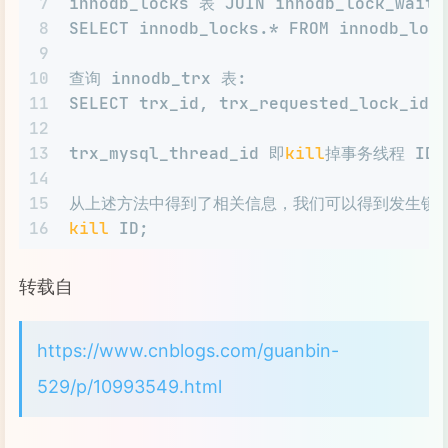
7
innodb_locks 表 JOIN innodb_lock_wait
8
SELECT innodb_locks.* FROM innodb_loc
9
10
查询 innodb_trx 表:
11
SELECT trx_id, trx_requested_lock_id,
12
13
trx_mysql_thread_id 即
kill
掉事务线程 ID
14
15
从上述方法中得到了相关信息，我们可以得到发生锁等待的
16
kill
 ID;
转载自
https://www.cnblogs.com/guanbin-
529/p/10993549.html