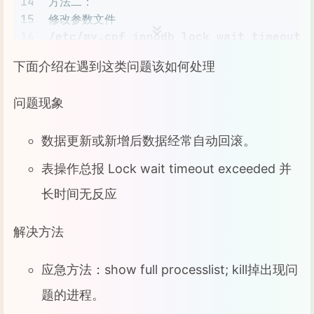
14
方法二：
15
修改参数文件
16
/etc/my.cnf innodb_lock_wait_timeout 
17
下面介绍在遇到这类问题该如何处理
18
ps. innodb_lock_wait_timeou
19
问题现象
20
当锁等待超过设置时间的时候，就会报如下的错误；ERROR 
数据更新或新增后数据经常自动回滚。
表操作总报 Lock wait timeout exceeded 并
长时间无反应
解决方法
应急方法：show full processlist; kill掉出现问
题的进程。