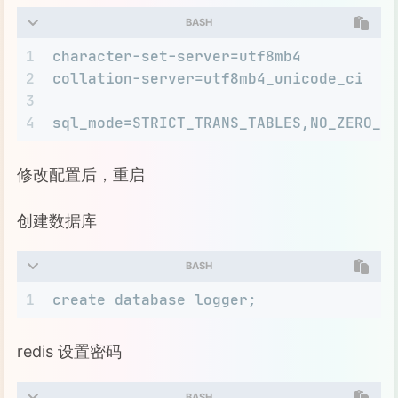
BASH
1
character-set-server=utf8mb4
2
collation-server=utf8mb4_unicode_ci
3
4
sql_mode=STRICT_TRANS_TABLES,NO_ZERO_I
修改配置后，重启
创建数据库
BASH
1
create database logger;
redis 设置密码
BASH