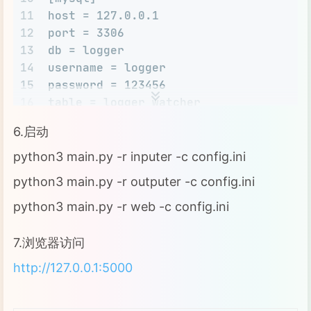
11
host = 127.0.0.1
12
port = 3306
13
db = logger
14
username = logger
15
password = 123456
16
table = logger_watcher
17
split_save = day
6.启动
18
19
[redis]
python3 main.py -r inputer -c config.ini
20
host = 127.0.0.1
python3 main.py -r outputer -c config.ini
21
port = 6379
python3 main.py -r web -c config.ini
22
password = 123456
23
db = 1
24
7.浏览器访问
25
http://127.0.0.1:5000
26
[inputer]
27
log_debug = False
28
node_id = server_80