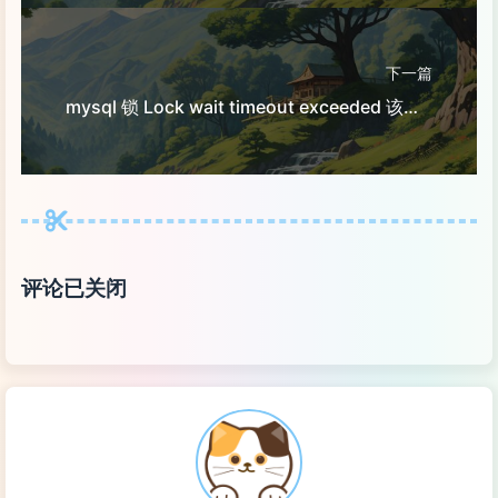
46
[outputer]
47
log_debug = False
48
save_engine = mysql
下一篇
49
queue = redis
mysql 锁 Lock wait timeout exceeded 该如何处理？
50
queue_name = logger_watch:logger
51
server_type = nginx
52
worker_process_num = 1
53
max_batch_insert_db_size = 1
54
max_retry_reconnect_time = 200
55
56
评论已关闭
57
[web]
58
# development | production
59
env
 = development
60
debug = False
61
secret_key = asdasdasdsadasd
62
host = 0.0.0.0
63
port = 5000