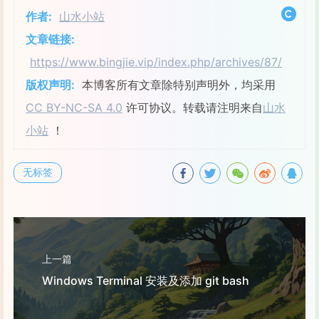
作者:
山水小站
29
queue = redis
30
queue_name = logger_watch:logger
文章链接:
31
max_batch_push_queue_size = 5000
https://www.bingjie.vip/index.php/archives/87/
32
max_retry_open_file_time = 10
版权声明:
本博客所有文章除特别声明外，均采用
33
max_retry_reconnect_time = 20
34
CC BY-NC-SA 4.0
许可协议。转载请注明来自
山水
35
小站
！
36
[inputer.log_file.web1]
37
server_type = nginx
无标签
38
file_path = /www/wwwlogs/local.test3.
39
log_format_name = main
40
read_type = 
tail
41
cut_file_type = filesize
42
cut_file_point = 10
上一篇
43
cut_file_save_dir = /www/wwwlogs/cut_
Windows Terminal 安装及添加 git bash
44
45