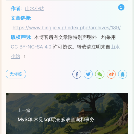
作者:
山水小站
文章链接:
https://www.bingjie.vip/index.php/archives/189/
版权声明:
本博客所有文章除特别声明外，均采用
CC BY-NC-SA 4.0
许可协议。转载请注明来自
山水
小站
！
无标签
上一篇
MySQL常见sql写法 多表查询和事务