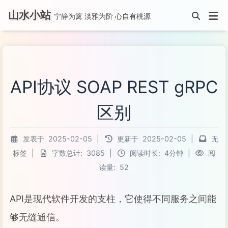
山水小站
宁静为篱 淡雅为阶 心自有桃源
API协议 SOAP REST gRPC
区别
发表于
2025-02-05
|
更新于
2025-02-05
|
无
标签
|
字数总计:
3085
|
阅读时长:
4分钟
|
阅
读量:
52
API是现代软件开发的支柱，它使得不同服务之间能
够无缝通信。