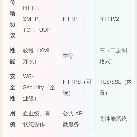
传
HTTP、
输
SMTP、
HTTP
HTTP/2
协
TCP、UDP
议
性
较慢（XML
高（二进制
中等
能
冗长）
格式）
安
WS-
HTTPS（可
TLS/SSL（内
全
Security（企
选）
置）
性
业级）
用
企业级、有
公共 API、
高性能系统
例
状态操作
微服务