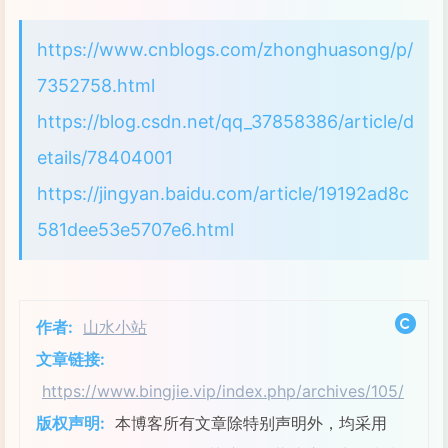
27
print
 src_file_path + 
" d
28
            raw_input(
"Please, press 
https://www.cnblogs.com/zhonghuasong/p/
29
7352758.html
30
def read_file(file_name):
31
    f = open(file_name)
https://blog.csdn.net/qq_37858386/article/d
32
#reads each line of file (f), str
etails/78404001
33
#returns list with each line of t
34
    content = [x.strip() 
for
 x 
in
 f.r
https://jingyan.baidu.com/article/19192ad8c
35
    f.close()
581dee53e5707e6.html
36
return
 content
37
38
src = sys.argv[1]
39
dst = sys.argv[2]
作者:
山水小站
40
file_with_list = sys.argv[3]
文章链接:
41
42
copy_files(src,dst,read_file(file_wit
https://www.bingjie.vip/index.php/archives/105/
版权声明:
本博客所有文章除特别声明外，均采用