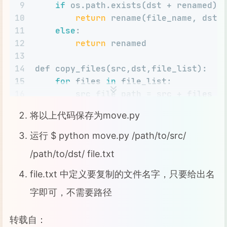
9
if
 os.path.exists(dst + renamed):
10
return
 rename(file_name, dst,
11
else
:
12
return
 renamed
13
14
def copy_files(src,dst,file_list):
15
for
 files 
in
 file_list:
16
        src_file_path = src + files
17
        dst_file_path = dst + files
将以上代码保存为move.py
18
if
 os.path.exists(dst_file_pa
19
            new_file_name =  rename(f
运行 $ python move.py /path/to/src/
20
            dst_file_path = dst + new
/path/to/dst/ file.txt
21
22
print
"Copying: "
 + dst_file_
file.txt 中定义要复制的文件名字，只要给出名
23
        try:
字即可，不需要路径
24
# 复制操作主要就是这句
25
            shutil.copyfile(src_file_
转载自：
26
        except IOError: