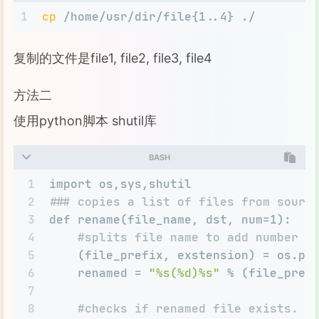
1
cp
 /home/usr/dir/file{1..4} ./
复制的文件是file1, file2, file3, file4
方法二
使用python脚本 shutil库
BASH
1
import os,sys,shutil
2
### copies a list of files from sourc
3
def rename(file_name, dst, num=1):
4
#splits file name to add number d
5
    (file_prefix, exstension) = os.pa
6
    renamed = 
"%s(%d)%s"
 % (file_pref
7
8
#checks if renamed file exists. R