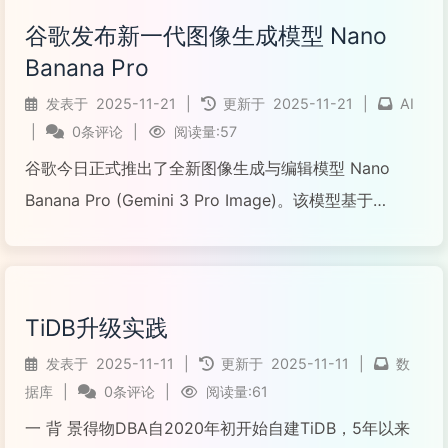
谷歌发布新一代图像生成模型 Nano
Banana Pro
发表于
2025-11-21
|
更新于
2025-11-21
|
AI
|
0条评论
|
阅读量:57
谷歌今日正式推出了全新图像生成与编辑模型 Nano
Banana Pro (Gemini 3 Pro Image)。该模型基于
Gemini 3 Pro 架构构建，号称能以“前所未有的控制力、
完美的文字渲染效果以及增强的世界知识储备”，将用户
的构想转化为...
TiDB升级实践
阅读全文...
发表于
2025-11-11
|
更新于
2025-11-11
|
数
据库
|
0条评论
|
阅读量:61
一 背 景得物DBA自2020年初开始自建TiDB，5年以来