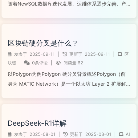
随着NewSQL数据库迭代发展、运维体系逐步完善、产
品自身能力逐步提升，接入业务涵盖了多个业务线和关
键场景。从第一套TIDB v4.0.9 版本开始，到后来
v4.0.11、v5.1.1、v5.3...
区块链硬分叉是什么？
阅读全文...
发表于
2025-09-11
|
更新于
2025-09-11
|
区
块链
|
0条评论
|
阅读量:62
以Polygon为例Polygon 硬分叉背景概述Polygon（前
身为 MATIC Network）是一个以太坊 Layer 2 扩展解
决方案，其 PoS（Proof-of-Stake）链通过多次硬分叉
（Hard Fork）进行升级，以提升网络性能、安...
阅读全文...
DeepSeek-R1详解
发表于
2025-08-01
|
更新于
2025-08-01
|
AI