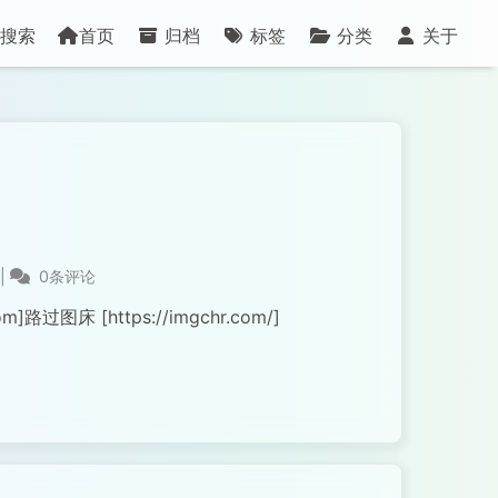
搜索
首页
归档
标签
分类
关于
|
0条评论
om]路过图床 [https://imgchr.com/]