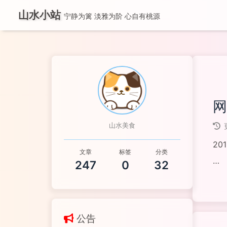
山水小站
宁静为篱 淡雅为阶 心自有桃源
网
山水美食
201
文章
标签
分类
247
0
32
阅读
公告