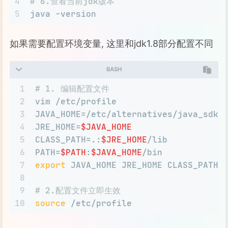
4
# 6.查看当前jdk版本
5
java -version
如果需要配置环境变量, 这里和jdk1.8部分配置不同
BASH
1
# 1. 编辑配置文件
2
vim /etc/profile
3
JAVA_HOME=/etc/alternatives/java_sdk_
4
JRE_HOME=
$JAVA_HOME
5
CLASS_PATH=.:
$JRE_HOME
/lib
6
PATH=
$PATH
:
$JAVA_HOME
/bin
7
export
 JAVA_HOME JRE_HOME CLASS_PATH 
8
9
# 2.配置文件立即生效
10
source
 /etc/profile