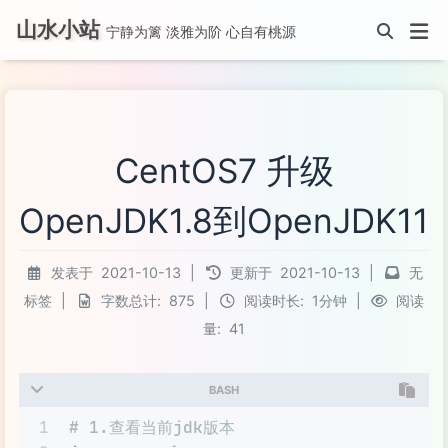
山水小站
宁静为篱 淡雅为阶 心自有桃源
CentOS7 升级
OpenJDK1.8到OpenJDK11
发表于
2021-10-13
|
更新于
2021-10-13
|
无
标签
|
字数总计:
875
|
阅读时长:
1分钟
|
阅读
量:
41
BASH
1
# 1.查看当前jdk版本