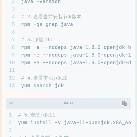
2
java -version
3
4
# 2.查看当前安装jdk版本
5
rpm -qa|grep java
6
7
# 3.卸载jdk
8
rpm -e --nodeps java-1.8.0-openjdk-he
9
rpm -e --nodeps java-1.8.0-openjdk-1.
10
rpm -e --nodeps java-1.8.0-openjdk-de
11
12
# 4.查看本地jdk源
13
yum search jdk
BASH
1
# 5.安装jdk11
2
yum install -y java-11-openjdk.x86_64 
3